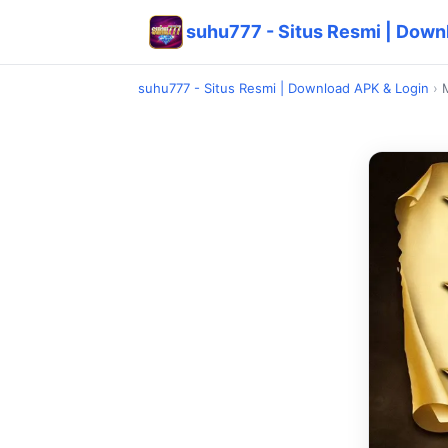
suhu777 - Situs Resmi | Down
suhu777 - Situs Resmi | Download APK & Login
›