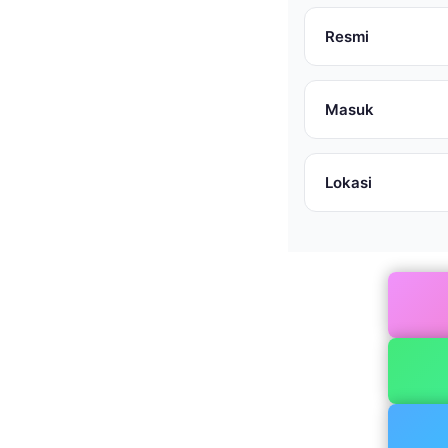
Resmi
Masuk
Lokasi