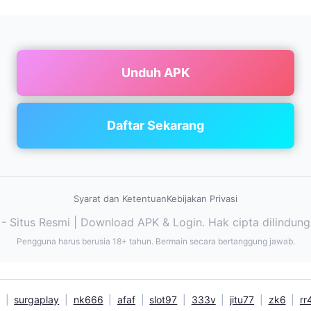
Unduh APK
Daftar Sekarang
Syarat dan Ketentuan
Kebijakan Privasi
 Situs Resmi | Download APK & Login. Hak cipta dilindun
Pengguna harus berusia 18+ tahun. Bermain secara bertanggung jawab.
|
surgaplay
|
nk666
|
afaf
|
slot97
|
333v
|
jitu77
|
zk6
|
rr