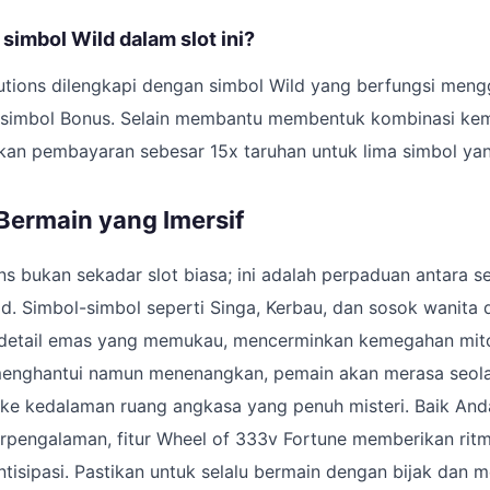
simbol Wild dalam slot ini?
lutions dilengkapi dengan simbol Wild yang berfungsi men
li simbol Bonus. Selain membantu membentuk kombinasi ke
kan pembayaran sebesar 15x taruhan untuk lima simbol ya
ermain yang Imersif
ns bukan sekadar slot biasa; ini adalah perpaduan antara se
d. Simbol-simbol seperti Singa, Kerbau, dan sosok wanita 
detail emas yang memukau, mencerminkan kemegahan mito
enghantui namun menenangkan, pemain akan merasa seol
ke kedalaman ruang angkasa yang penuh misteri. Baik An
pengalaman, fitur Wheel of 333v Fortune memberikan rit
tisipasi. Pastikan untuk selalu bermain dengan bijak dan 