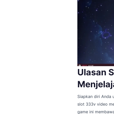
Ulasan S
Menjelaj
Siapkan diri Anda 
slot 333v video me
game ini membawa 