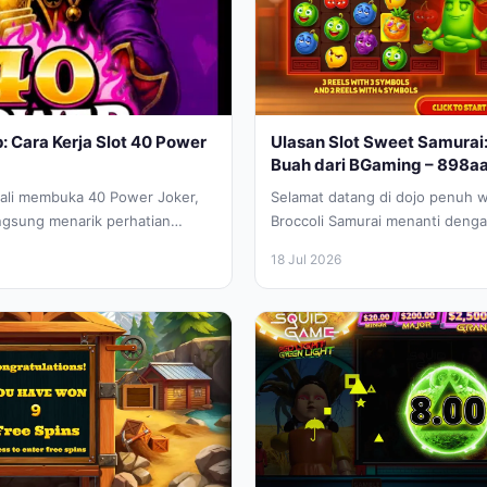
 Cara Kerja Slot 40 Power
Ulasan Slot Sweet Samurai:
Buah dari BGaming – 898a
ali membuka 40 Power Joker,
Selamat datang di dojo penuh 
ngsung menarik perhatian
Broccoli Samurai menanti deng
rna neon yang tajam...
tenang. Sweet Samurai, sebuah s
18 Jul 2026