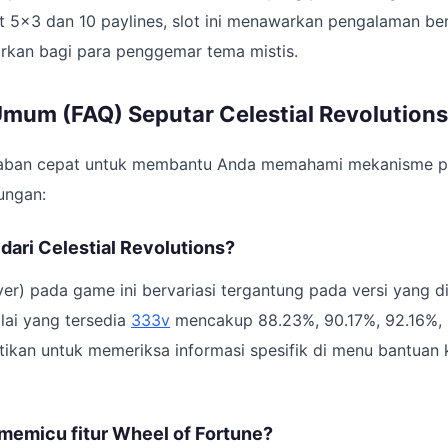
ut 5×3 dan 10 paylines, slot ini menawarkan pengalaman ber
rkan bagi para penggemar tema mistis.
mum (FAQ) Seputar Celestial Revolutions
awaban cepat untuk membantu Anda memahami mekanisme p
ungan:
 dari Celestial Revolutions?
yer) pada game ini bervariasi tergantung pada versi yang d
ilai yang tersedia
333v
mencakup 88.23%, 90.17%, 92.16%, 
tikan untuk memeriksa informasi spesifik di menu bantuan k
memicu fitur Wheel of Fortune?