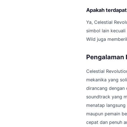
Apakah terdapat 
Ya, Celestial Revo
simbol lain kecua
Wild juga memberi
Pengalaman B
Celestial Revolutio
mekanika yang soli
dirancang dengan 
soundtrack yang m
menatap langsung 
maupun pemain ber
cepat dan penuh an