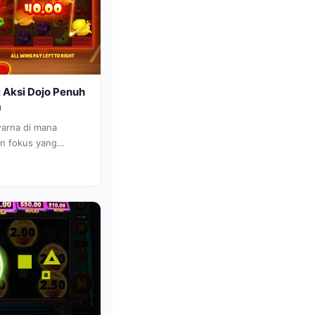
 Aksi Dojo Penuh
a
warna di mana
an fokus yang
lot inovatif...