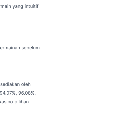
main yang intuitif
ermainan sebelum
isediakan oleh
94.07%, 96.08%,
asino pilihan