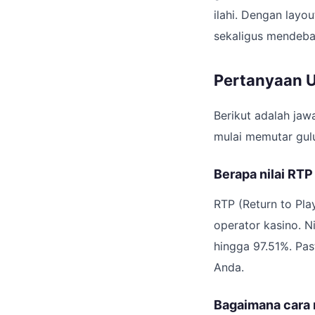
ilahi. Dengan layo
sekaligus mendeba
Pertanyaan U
Berikut adalah j
mulai memutar gul
Berapa nilai RTP
RTP (Return to Pla
operator kasino. N
hingga 97.51%. Pas
Anda.
Bagaimana cara 