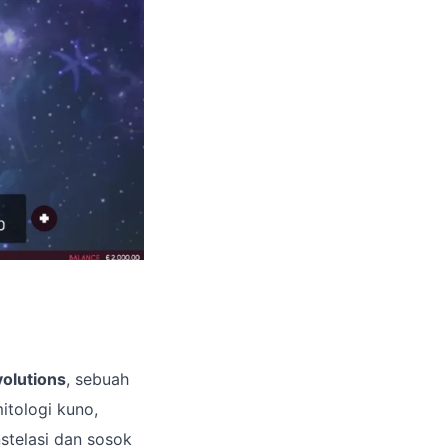
volutions
, sebuah
itologi kuno,
telasi dan sosok